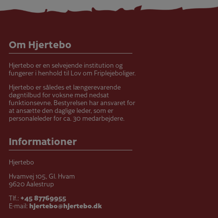
Om Hjertebo
Hjertebo er en selvejende institution og
fungerer i henhold til Lov om Friplejeboliger.
Hjertebo er således et længerevarende
døgntilbud for voksne med nedsat
funktionsevne. Bestyrelsen har ansvaret for
at ansætte den daglige leder, som er
personaleleder for ca. 30 medarbejdere.
Informationer
Hjertebo
Hvamvej 105, Gl. Hvam
9620 Aalestrup
Tlf.:
+45 87769955
E-mail:
hjertebo@hjertebo.dk