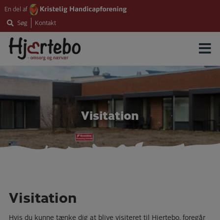
Hop
En del af
til
Søg
Kontakt
indholdet
Visitation
Visitation
Hvis du kunne tænke dig at blive visiteret til Hjertebo, foregår