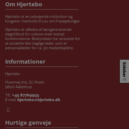
Om Hjertebo
Hjertebo er en selvejende institution og
fungerer i henhold til Lov om Friplejeboliger.
Hjertebo er således et længerevarende
døgntilbud for voksne med nedsat
funktionsevne. Bestyrelsen har ansvaret for
at ansætte den daglige leder, som er
personaleleder for ca. 30 medarbejdere.
Informationer
Sidebar
Hjertebo
Hvamvej 105, Gl. Hvam
9620 Aalestrup
Tlf.:
+45 87769955
E-mail:
hjertebo@hjertebo.dk
Hurtige genveje