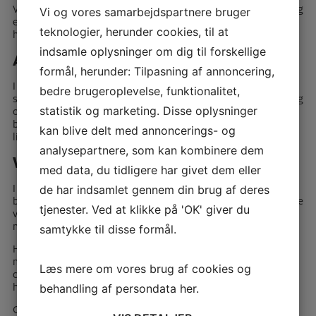
Vi starter aftensmåltidet med at synge et bordvers sammen, og
Vi og vores samarbejdspartnere bruger
efter aftensmaden holder en af medarbejderne andagt. Derfor
teknologier, herunder cookies, til at
har vi en fælles start og fælles afslutning på måltidet.
indsamle oplysninger om dig til forskellige
Aften kl. 19-23:
formål, herunder: Tilpasning af annoncering,
I dette tidsrum er der som regel stille og roligt hyggeligt
bedre brugeroplevelse, funktionalitet,
samvær. Der har dog faste aktiviteter tirsdag med sangaften og
onsdag med spilleaften. Ca en gang om måneden holdes der
statistik og marketing. Disse oplysninger
besøgsaften, hvor beboerne skiftes til at invitere hinanden til
kan blive delt med annoncerings- og
lidt aftenhygge i lejligheden.
analysepartnere, som kan kombinere dem
Weekender:
med data, du tidligere har givet dem eller
I weekenderne er der forskellige aktiviteter. På vores
de har indsamlet gennem din brug af deres
beboermøder kan man komme med forslag til, hvad man gerne
tjenester. Ved at klikke på 'OK' giver du
vil lave i de kommende weekender – og ellers har
medarbejderne som regel nogle sjove idéer.
samtykke til disse formål.
Hver tredje lørdag holdes der bibelklub, hvor vi på alternative
måder oplever beretninger fra biblen. Fx lavede vi en
Læs mere om vores brug af cookies og
dramatisering af fortællingen om Kain og Abel – hvor vi
heldigvis alle overlevede.
behandling af persondata
her
.
Om søndagen er der et fast tilbud om kirkegang, hvilket de