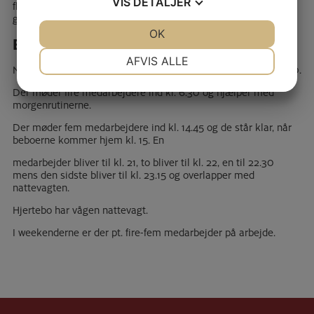
VIS
DETALJER
fleste nyder. Desuden kommer den lokale præst og holder
gudstjeneste på Hjertebo ca. en gang om måneden
JA
NEJ
OK
JA
NEJ
Bemanding:
NØDVENDIGE
PRÆFERENCER
AFVIS ALLE
Nattevagten kommer kl. 23.00 og går næste morgen kl. 07.00.
JA
NEJ
JA
NEJ
Der møder fire medarbejdere ind kl. 6.30 og hjælper med
morgenrutinerne.
MARKETING
STATISTIK
Der møder fem medarbejdere ind kl. 14.45 og de står klar, når
beboerne kommer hjem kl. 15. En
medarbejder bliver til kl. 21, to bliver til kl. 22, en til 22.30
mens den sidste bliver til kl. 23.15 og overlapper med
nattevagten.
Hjertebo har vågen nattevagt.
I weekenderne er der pt. fire-fem medarbejder på arbejde.