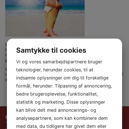
Mandag d. 27. juli står der is og hygge på programmet som en
del af vores sommeraktiviteter. Vi tager en tur til det lokale
Samtykke til cookies
ishus, hvor der bliver mulighed for at nyde en lækker is og det
gode sommervejr sammen.
Vi og vores samarbejdspartnere bruger
Vi glæder os til en hyggelig eftermiddag med smil, fællesskab
teknologier, herunder cookies, til at
og sommerstemning. En tur til ishuset er en skøn anledning til
indsamle oplysninger om dig til forskellige
at komme ud, nyde omgivelserne og forkæle os selv lidt.
formål, herunder: Tilpasning af annoncering,
bedre brugeroplevelse, funktionalitet,
statistik og marketing. Disse oplysninger
kan blive delt med annoncerings- og
Om Hjertebo
analysepartnere, som kan kombinere dem
med data, du tidligere har givet dem eller
Hjertebo er en selvejende institution og