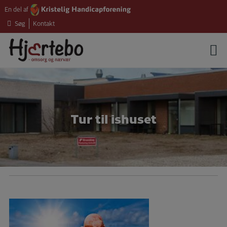
Hop
En del af
til
Søg
Kontakt
indholdet
Tur til ishuset