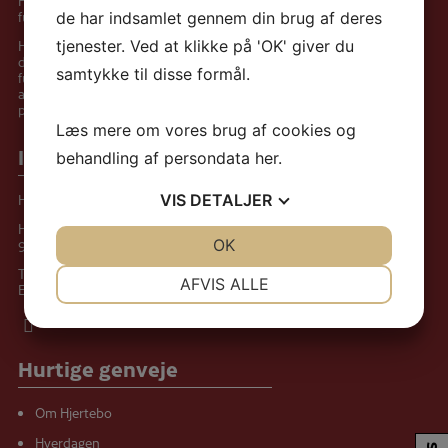
fungerer i henhold til Lov om Friplejeboliger.
de har indsamlet gennem din brug af deres
Hjertebo er således et længerevarende
tjenester. Ved at klikke på 'OK' giver du
døgntilbud for voksne med nedsat
samtykke til disse formål.
funktionsevne. Bestyrelsen har ansvaret for
at ansætte den daglige leder, som er
personaleleder for ca. 30 medarbejdere.
Læs mere om vores brug af cookies og
Informationer
behandling af persondata
her
.
Hjertebo
VIS
DETALJER
Hvamvej 105, Gl. Hvam
9620 Aalestrup
JA
NEJ
OK
JA
NEJ
Tlf.:
+45 87769955
NØDVENDIGE
PRÆFERENCER
AFVIS ALLE
E-mail:
hjertebo@hjertebo.dk
JA
NEJ
JA
NEJ
MARKETING
STATISTIK
Hurtige genveje
Om Hjertebo
Hverdagen